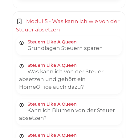
Modul 5 - Was kann ich wie von der
Steuer absetzen
Steuern Like A Queen
Grundlagen Steuern sparen
Steuern Like A Queen
Was kann ich von der Steuer
absetzen und gehört ein
HomeOffice auch dazu?
Steuern Like A Queen
Kann ich Blumen von der Steuer
absetzen?
Steuern Like A Queen