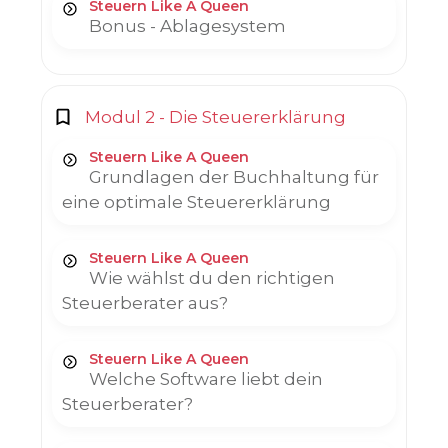
Steuern Like A Queen
Bonus - Ablagesystem
Modul 2 - Die Steuererklärung
Steuern Like A Queen
Grundlagen der Buchhaltung für
eine optimale Steuererklärung
Steuern Like A Queen
Wie wählst du den richtigen
Steuerberater aus?
Steuern Like A Queen
Welche Software liebt dein
Steuerberater?