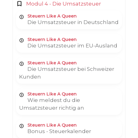
Modul 4 - Die Umsatzsteuer
Steuern Like A Queen
Die Umsatzsteuer in Deutschland
Steuern Like A Queen
Die Umsatzsteuer im EU-Ausland
Steuern Like A Queen
Die Umsatzsteuer bei Schweizer
Kunden
Steuern Like A Queen
Wie meldest du die
Umsatzsteuer richtig an
Steuern Like A Queen
Bonus - Steuerkalender