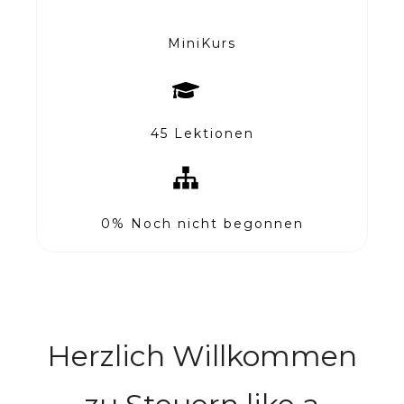
MiniKurs
45 Lektionen
0%
Noch nicht begonnen
Herzlich Willkommen