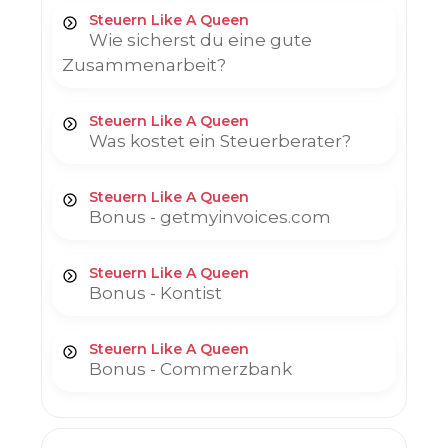
Steuern Like A Queen
Wie sicherst du eine gute
Zusammenarbeit?
Steuern Like A Queen
Was kostet ein Steuerberater?
Steuern Like A Queen
Bonus - getmyinvoices.com
Steuern Like A Queen
Bonus - Kontist
Steuern Like A Queen
Bonus - Commerzbank