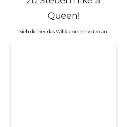
zu Steuern like a
Queen!
Sieh dir hier das WillkommensVideo an.