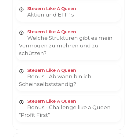
Steuern Like A Queen
Aktien und ETF´s
Steuern Like A Queen
Welche Strukturen gibt es mein
Vermögen zu mehren und zu
schützen?
Steuern Like A Queen
Bonus - Ab wann bin ich
Scheinselbstständig?
Steuern Like A Queen
Bonus - Challenge like a Queen
"Profit First"