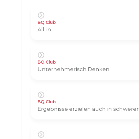
BQ Club
All-in
BQ Club
Unternehmerisch Denken
BQ Club
Ergebnisse erzielen auch in schwere