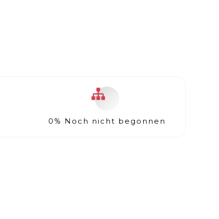
0%
Noch nicht begonnen