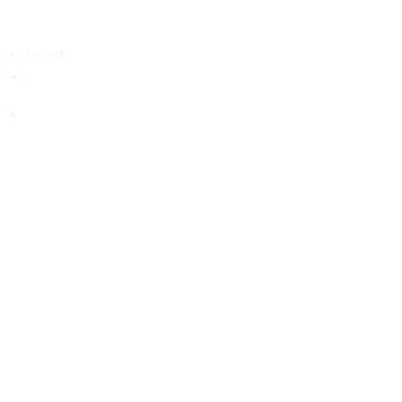
Home
/
BusinessQueen® Club