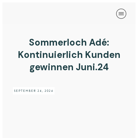
HOMEPAGE
ANMELDEN
REGISTRIEREN
Sommerloch Adé:
COPYWRITINGQUEEN – DEINE ERSTE AUFGABE
Kontinuierlich Kunden
gewinnen Juni.24
WERD SO ERFOLGREICH WIE MONIQUE!
SEPTEMBER 24, 2024